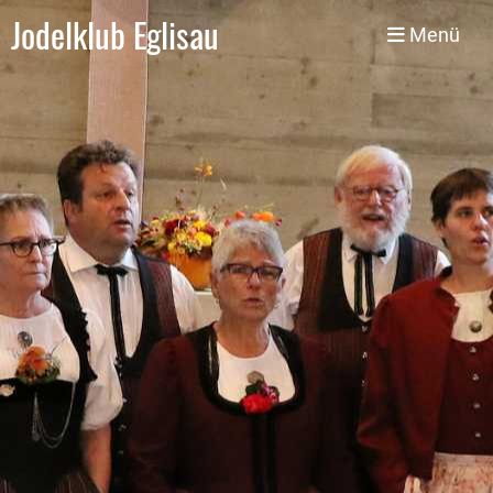
Jodelklub Eglisau
Menü